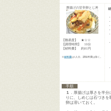
厚揚げの甘辛卵とじ丼
【難易度】 ★☆☆
【調理時間】 10分
【材料費】 約81円
※
材料費
は1人分。調味料費は除く。
手順
１
．厚揚げは厚さを半分
りに、しめじは石づきを
卵は溶いておく。