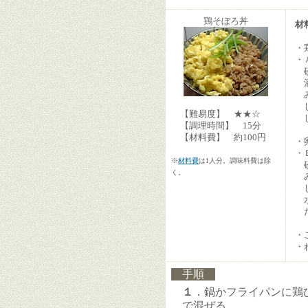
鶏そぼろ丼
材
・
・
み
し
【難易度】 ★★☆
し
【調理時間】 15分
【材料費】 約100円
・
・
※
材料費
は1人分。調味料費は除
く。
み
し
だ
・
・
手順
１
．鍋かフライパンに鶏
で混ぜる。