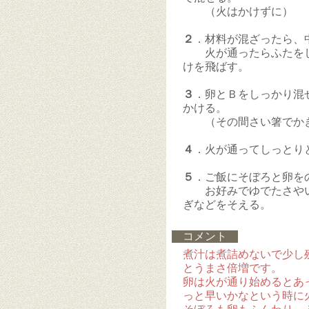
（火はかけずに）
２
．材料が混ざったら、
火が通ったらふたをし
けを飛ばす。
３
．卵とＢをしっかり混
かける。
（その間さい箸でかき
４
．火が通ってしっとり
５
．ご飯にそぼろと卵を
お好みでゆでたさやい
ぎなどをそえる。
コメント
煮汁は煮詰めないで少し
とうまさ倍増です。
卵は火が通り始めるとあ
っと早いかなという時に