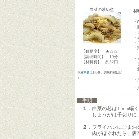
白菜の炒め煮
材
・
・
・
・
・
・
【難易度】 ★☆☆
【調理時間】 10分
・
【材料費】 約52円
し
※
材料費
は1人分。調味料費は除
く。
・
・
手順
１
．白菜の芯は1.5cm
しょうがは千切りに、
２
．フライパンにごま油
肉がほぐれたら、唐辛