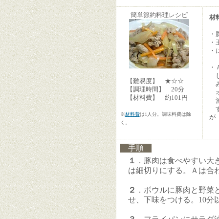
簡単節約料理レシピ
材
・
・
・
・
し
【難易度】 ★☆☆
み
【調理時間】 20分
オ
【材料費】 約101円
す
※
材料費
は1人分。調味料費は除
が
く。
手順
１
．豚肉は食べやすい大
は細切りにする。Ａは合
２
．ボウルに豚肉と野菜
せ、下味をつける。10分