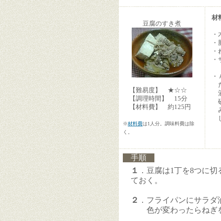
材
豆腐のすき煮
・
・
・
・
・
だ
【難易度】 ★☆☆
【調理時間】 15分
【材料費】 約125円
み
し
※
材料費
は1人分。調味料費は除
く。
手順
１
．豆腐は1丁を8つに
ておく。
２
．フライパンにサラダ
色が変わったらねぎを