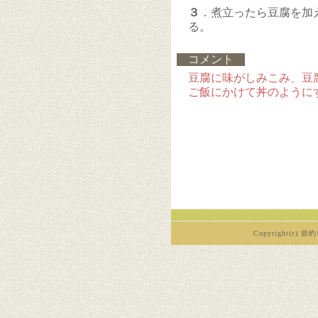
３
．煮立ったら豆腐を加
る。
コメント
豆腐に味がしみこみ、豆
ご飯にかけて丼のように
Copyright(c) 節約