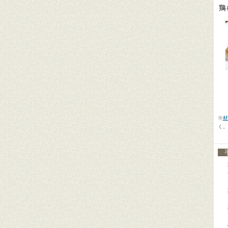
鶏
【
【
【
※
材
く。