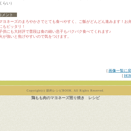
くらい）
メント
マヨネーズのまろやかさでとても食べやすく、ご飯がどんどん進みます！お
にもピッタリ！
子供にも大好評で普段は食の細い息子もバクバク食べてくれます♪
火が強いと焦げやすいので気をつけます。
[
画像一覧に
[
HO
Copyright(c) 節約レシピBOOK. All Rights Reserved.
鶏もも肉のマヨネーズ照り焼き レシピ