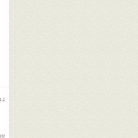
はよ
4分