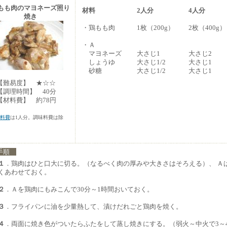
もも肉のマヨネーズ照り
材料
2人分
4人分
焼き
・鶏もも肉
1枚（200g）
2枚（400g）
・Ａ
マヨネーズ
大さじ1
大さじ2
しょうゆ
大さじ1/2
大さじ1
砂糖
大さじ1/2
大さじ1
難易度】 ★☆☆
調理時間】 40分
材料費】 約78円
料費
は1人分。調味料費は除
手順
１
．鶏肉はひと口大に切る。（なるべく肉の厚みや大きさはそろえる）、 Ａ
くあわせておく。
２
．Ａを鶏肉にもみこんで30分～1時間おいておく。
３
．フライパンに油を少量熱して、漬けだれごと鶏肉を焼く。
４
．両面に焼き色がついたらふたをして蒸し焼きにする。（弱火～中火で3～