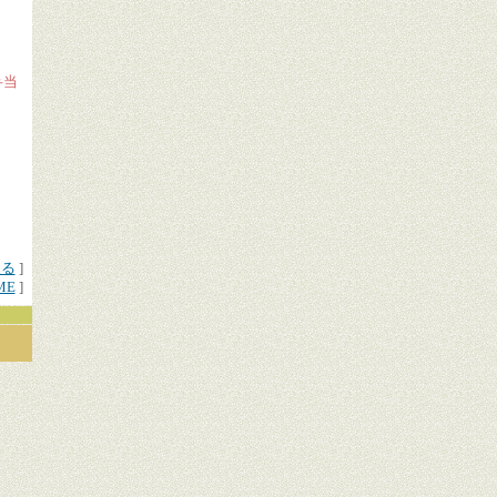
弁当
戻る
]
ME
]