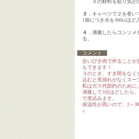
Ａの材料を粘り気が出
３
．キャベツで２を巻い
1個につき水を300ccほ
４
．沸騰したらコンソメを
る。
コメント
合いびき肉で作ることが
もできます！
３のとき、すき間をなく
込むと煮崩れがなくスー
私はガス代節約のために
沸騰して3分ほどしたら
で煮込みます。
保温性が高いので、2～
♪