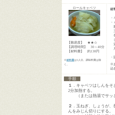
ロールキャベツ
材
・
・
豚
玉
長
し
【難易度】 ★★☆
【調理時間】 30～40分
片
【材料費】 約138円
・
※
材料費
は1人分。調味料費は除
※
く。
込
手順
１
．キャベツはしんをそ
2分加熱する。
（または熱湯でサッと
２
．玉ねぎ、しょうが、
んをみじん切りにする。