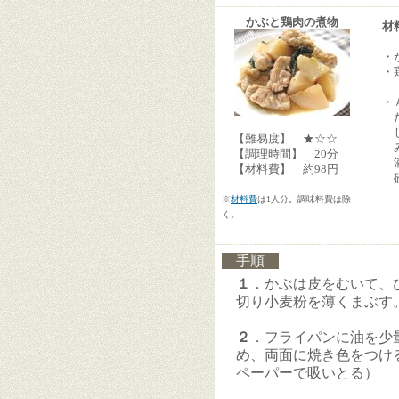
かぶと鶏肉の煮物
材
・
・
・
だ
し
【難易度】 ★☆☆
み
【調理時間】 20分
【材料費】 約98円
※
材料費
は1人分。調味料費は除
く。
手順
１
．かぶは皮をむいて、
切り小麦粉を薄くまぶす
２
．フライパンに油を少
め、両面に焼き色をつけ
ペーパーで吸いとる）