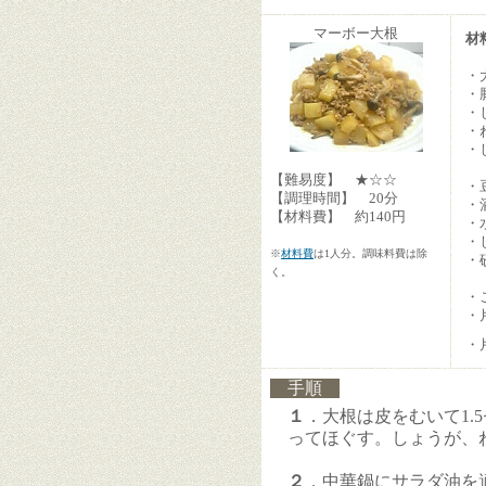
マーボー大根
材
・
・
・
・
・
【難易度】 ★☆☆
・
【調理時間】 20分
・
【材料費】 約140円
・
・
※
材料費
は1人分。調味料費は除
・
く。
・
・
・
手順
１
．大根は皮をむいて1.
ってほぐす。しょうが、
２
．中華鍋にサラダ油を