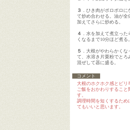
３
．ひき肉がポロポロに
て炒め合わせる。油が全
加えてさらに炒める。
４
．水を加えて煮立った
くなるまで10分ほど煮る
５
．大根がやわらかくな
て、水溶き片栗粉でとろ
混ぜして器に盛る。
コメント
大根のホクホク感とピリ
ご飯をおかわりすること
す。
調理時間を短くするため
てもいいと思います。