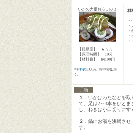
いかの大根おろしのせ
材
・
・
・
・
・
【難易度】 ★☆☆
【調理時間】 10分
【材料費】 約100円
※
材料費
は1人分。調味料費は除
く。
手順
１
．いかはわたなどを取
て、足は2～3本をひとま
し、ねぎは小口切りにす
２
．鍋にお湯を沸騰させ
す。