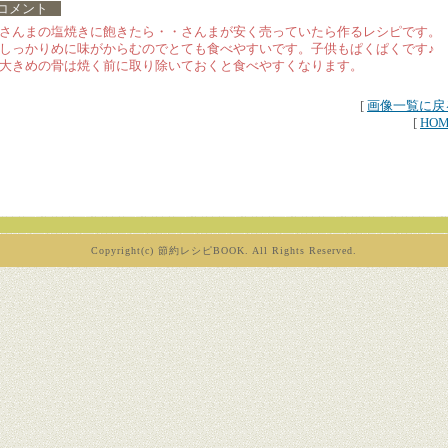
コメント
さんまの塩焼きに飽きたら・・さんまが安く売っていたら作るレシピです。
しっかりめに味がからむのでとても食べやすいです。子供もぱくぱくです♪
大きめの骨は焼く前に取り除いておくと食べやすくなります。
[
画像一覧に戻
[
HO
Copyright(c) 節約レシピBOOK. All Rights Reserved.