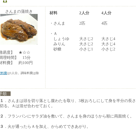
さんまの蒲焼き
材料
2人分
4人分
・さんま
2匹
4匹
・Ａ
しょうゆ
大さじ2
大さじ4
みりん
大さじ2
大さじ4
砂糖
小さじ1
小さじ2
難易度】 ★☆☆
調理時間】 15分
材料費】 約100円
材料費
は1人分。調味料費は除
。
手順
１
．さんまは頭を切り落とし腹わたを取り、3枚おろしにして身を半分の長
切る。Ａは混ぜ合わせておく。
２
．フランパンにサラダ油を敷いて、さんまを身のほうから順に両面焼く。
３
．火が通ったらＡを加え、からめてできあがり。