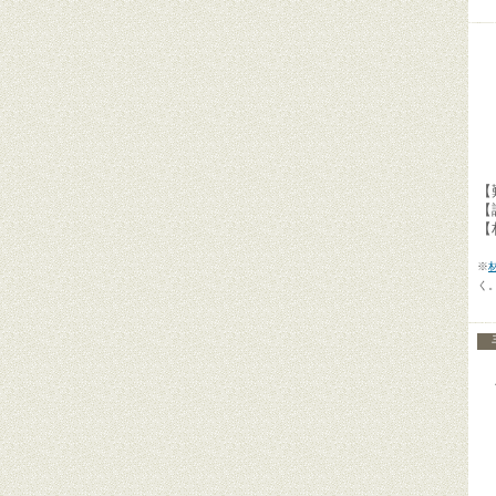
【
【
【
※
く