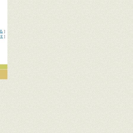
る
]
ME
]