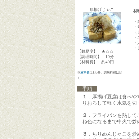
厚揚げじゃこ
材
・
・
（
・
・
・
【難易度】 ★☆☆
【調理時間】 10分
【材料費】 約40円
※
材料費
は1人分。調味料費は除
く。
手順
１
．厚揚げ豆腐は食べや
りおろして軽く水気を切
２
．フライパンを熱して
ね色になるまで中火で炒
３
．ちりめんじゃこを炒