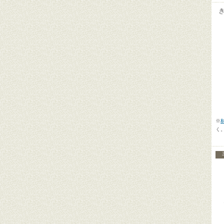
【
【
【
※
く