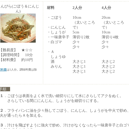
きんぴら(ごぼう＆にんじ
材料
2人分
4人分
ん)
・ごぼう
10cm
20cm
（太いところ
（太いところ
・にんじん
で）
で）
・しょうが
5cm
10cm
・一味唐辛子
薄切り2枚
薄切り4枚
・白ゴマ
少々
少々
少々
少々
難易度】 ★☆☆
・Ａ
調理時間】 10分
しょうゆ
材料費】 約10円
酒
大さじ1
大さじ2
みりん
大さじ1
大さじ2
材料費
は1人分。調味料費は除
大さじ1
大さじ2
。
手順
１
．ごぼうは表面をよく水で洗い細切りにして水にさらしてアクをぬく。
さらしている間ににんじん、しょうがを細切りにする。
２
．フライパンに油を少々熱してごぼう、にんじん、しょうがを中火で炒め
火が通ったらＡを加える。
３
．汁けを飛ばすように強火で炒め、汁けがなくなったら一味唐辛子と白ゴ