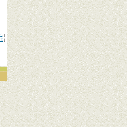
る
]
ME
]