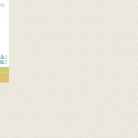
散ら
戻る
]
ME
]