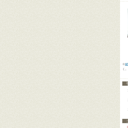
【
【
【
※
材
く。
コ