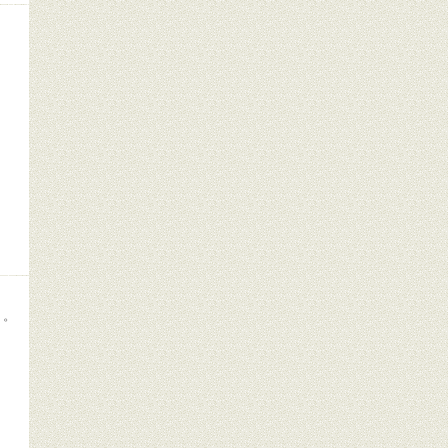
く。
。
。
。