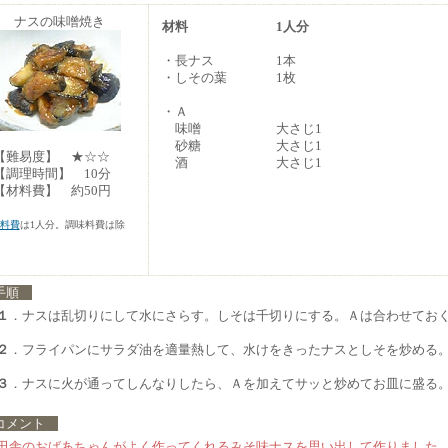
ナスの味噌焼き
材料
1人分
・長ナス
1本
・しその葉
1枚
・Ａ
味噌
大さじ1
砂糖
大さじ1
難易度】 ★☆☆
酒
大さじ1
調理時間】 10分
材料費】 約50円
料費
は1人分。調味料費は除
手順
１
．ナスは乱切りにして水にさらす。しそは千切りにする。Ａは合わせてお
２
．フライパンにサラダ油を適量熱して、水けをきったナスとしそを炒める
３
．ナスに火が通ってしんなりしたら、Ａを加えてサッと炒めてお皿に盛る
メント
田舎のおばあちゃんがよく作ってくれるみそ味ナスを思い出して作りました