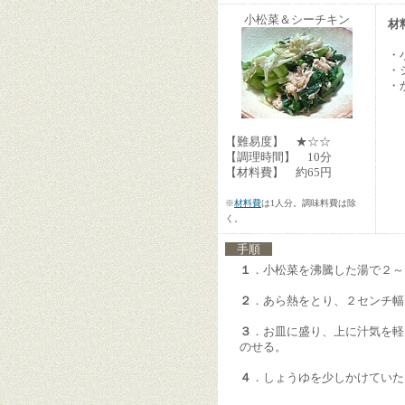
小松菜＆シーチキン
材
・
・
・
【難易度】 ★☆☆
【調理時間】 10分
【材料費】 約65円
※
材料費
は1人分。調味料費は除
く。
手順
１
．小松菜を沸騰した湯で２～
２
．あら熱をとり、２センチ幅
３
．お皿に盛り、上に汁気を軽
のせる。
４
．しょうゆを少しかけていた