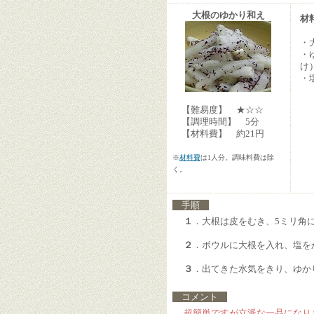
大根のゆかり和え
材
・
・
け
・
【難易度】 ★☆☆
【調理時間】 5分
【材料費】 約21円
※
材料費
は1人分。調味料費は除
く。
手順
１
．大根は皮をむき、5ミリ角
２
．ボウルに大根を入れ、塩を
３
．出てきた水気をきり、ゆか
コメント
超簡単ですが立派な一品になり