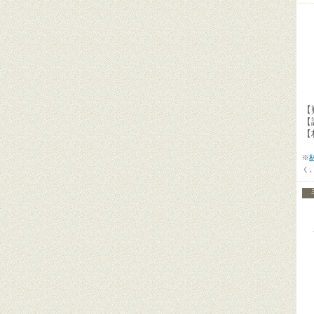
【
【
【
※
く