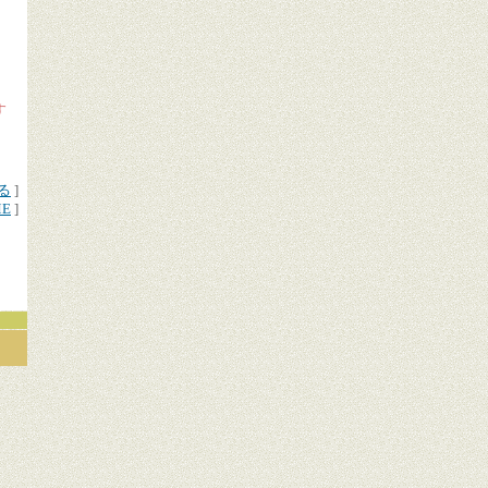
す
る
]
ME
]