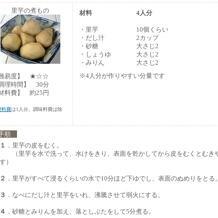
里芋の煮もの
材料
4人分
・里芋
10個くらい
・だし汁
2カップ
・砂糖
大さじ2
・しょうゆ
大さじ2
・みりん
大さじ2
※4人分が作りやすい分量です
難易度】 ★☆☆
調理時間】 30分
材料費】 約25円
材料費
は1人分。調味料費は除
。
手順
１
．里芋の皮をむく。
（里芋を水で洗って、水けをきり、表面を乾かしてから皮をむくとむき
す）
２
．里芋がすべて浸るくらいの水で10分ほど下ゆでし、表面のぬめりをとる
３
．なべにだし汁と里芋をいれ、沸騰させて弱火にする。
４
．砂糖とみりんを加え、落としぶたをして5分煮る。