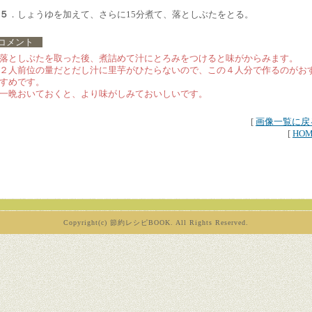
５
．しょうゆを加えて、さらに15分煮て、落としぶたをとる。
コメント
落としぶたを取った後、煮詰めて汁にとろみをつけると味がからみます。
２人前位の量だとだし汁に里芋がひたらないので、この４人分で作るのがお
すめです。
一晩おいておくと、より味がしみておいしいです。
[
画像一覧に戻
[
HO
Copyright(c) 節約レシピBOOK. All Rights Reserved.