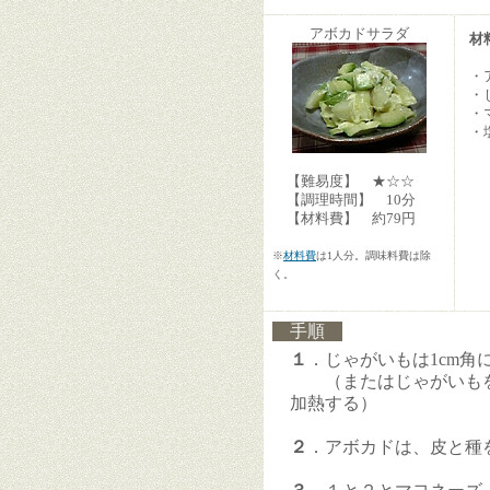
アボカドサラダ
材
・
・
・
・
【難易度】 ★☆☆
【調理時間】 10分
【材料費】 約79円
※
材料費
は1人分。調味料費は除
く。
手順
１
．じゃがいもは1cm角
（またはじゃがいもを
加熱する）
２
．アボカドは、皮と種を