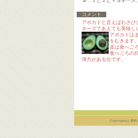
３
．１と２とマヨネーズ
コメント
アボカドと言えばわさび
ネーズであえても美味し
アボカドは
をむきます
皮は食べご
食べごろの
弾力がある位です。
Copyright(c) 節約