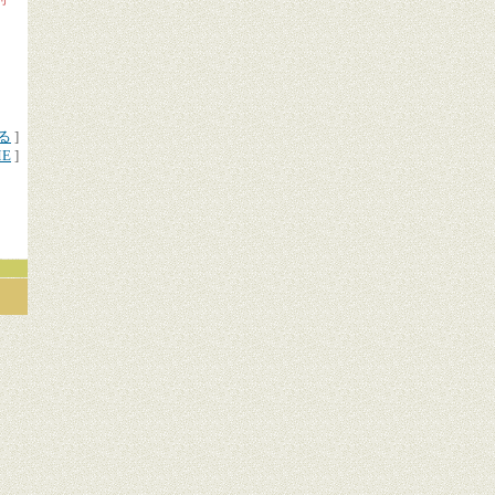
る
]
ME
]