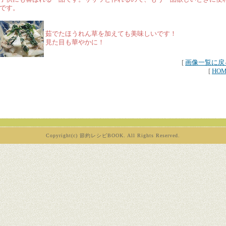
です。
茹でたほうれん草を加えても美味しいです！
見た目も華やかに！
[
画像一覧に戻
[
HO
Copyright(c) 節約レシピBOOK. All Rights Reserved.