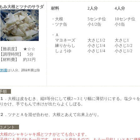
もみ大根とツナのサラダ
材料
2人分
4人分
・大根
5センチ位
10センチ位
・ツナ缶
小1/2缶
小1缶
・Ａ
マヨネーズ
大さじ1/2
大さじ1
練りからし
小さじ1/4
小さじ1/2
難易度】 ★☆☆
しょうゆ
小さじ1/4
小さじ1/2
調理時間】 5分
材料費】 約31円
材料費
は1人分。調味料費は除
。
手順
１
．大根は皮をむき、縦8等分にして横2～3ミリ幅に薄切りにする。塩少々
りかけ、手でもんで水けが出たらよくしぼる。
２
．ツナとＡを混ぜ合わせ、大根とあえて出来上がり。
コメント
大根のシャキシャキ感とツナがとても合います。
子供にも喜ばれる一品です。ササッと作れるので、もう一品欲しいときに便