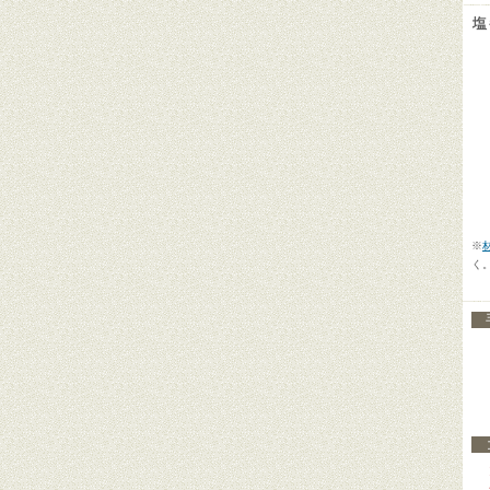
塩
【
【
【
※
く