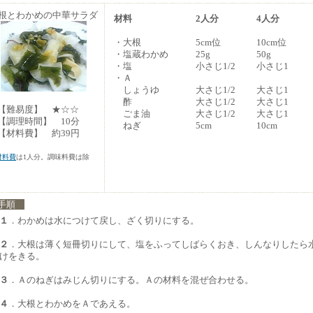
根とわかめの中華サラダ
材料
2人分
4人分
・大根
5cm位
10cm位
・塩蔵わかめ
25g
50g
・塩
小さじ1/2
小さじ1
・Ａ
しょうゆ
大さじ1/2
大さじ1
酢
大さじ1/2
大さじ1
難易度】 ★☆☆
ごま油
大さじ1/2
大さじ1
調理時間】 10分
ねぎ
5cm
10cm
材料費】 約39円
材料費
は1人分。調味料費は除
。
手順
１
．わかめは水につけて戻し、ざく切りにする。
２
．大根は薄く短冊切りにして、塩をふってしばらくおき、しんなりしたら
けをきる。
３
．Ａのねぎはみじん切りにする。Ａの材料を混ぜ合わせる。
４
．大根とわかめをＡであえる。