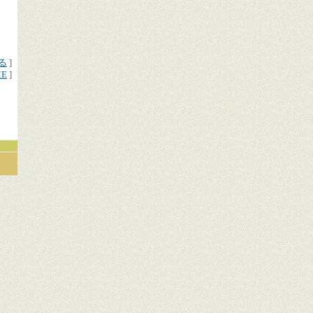
る
]
ME
]