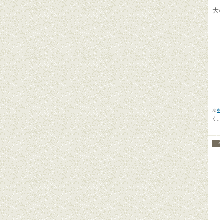
大
【
【
【
※
く