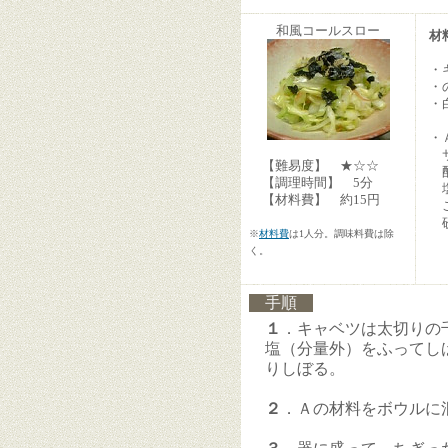
和風コールスロー
材
・
・
・
・
サ
【難易度】 ★☆☆
【調理時間】 5分
【材料費】 約15円
こ
※
材料費
は1人分。調味料費は除
く。
手順
１
．キャベツは太切りの
塩（分量外）をふってし
りしぼる。
２
．Ａの材料をボウルに