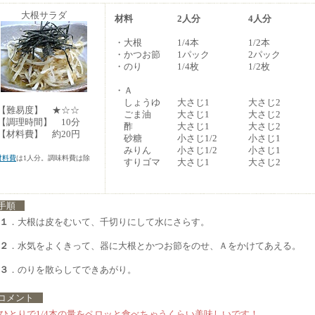
大根サラダ
材料
2人分
4人分
・大根
1/4本
1/2本
・かつお節
1パック
2パック
・のり
1/4枚
1/2枚
・Ａ
しょうゆ
大さじ1
大さじ2
難易度】 ★☆☆
ごま油
大さじ1
大さじ2
調理時間】 10分
酢
大さじ1
大さじ2
材料費】 約20円
砂糖
小さじ1/2
小さじ1
みりん
小さじ1/2
小さじ1
材料費
は1人分。調味料費は除
すりゴマ
大さじ1
大さじ2
。
手順
１
．大根は皮をむいて、千切りにして水にさらす。
２
．水気をよくきって、器に大根とかつお節をのせ、Ａをかけてあえる。
３
．のりを散らしてできあがり。
コメント
ひとりで1/4本の量をペロッと食べちゃうくらい美味しいです！