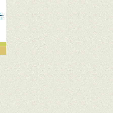
る
]
ME
]