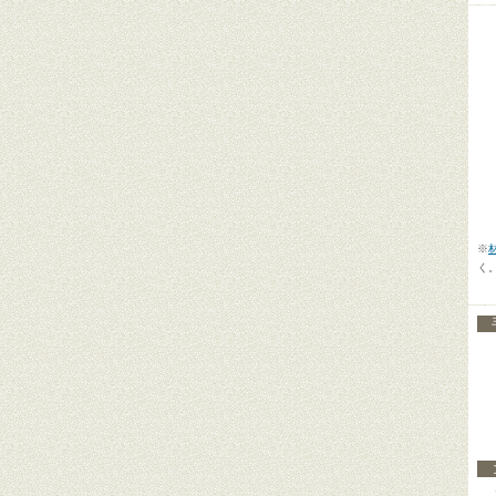
【
【
【
※
く