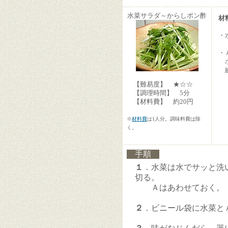
水菜サラダ～からしポン酢
材
・
・
ポ
練
【難易度】 ★☆☆
【調理時間】 5分
【材料費】 約20円
※
材料費
は1人分。調味料費は除
く。
手順
１
．水菜は水でサッと洗い
切る。
Ａはあわせておく。（
２
．ビニール袋に水菜と