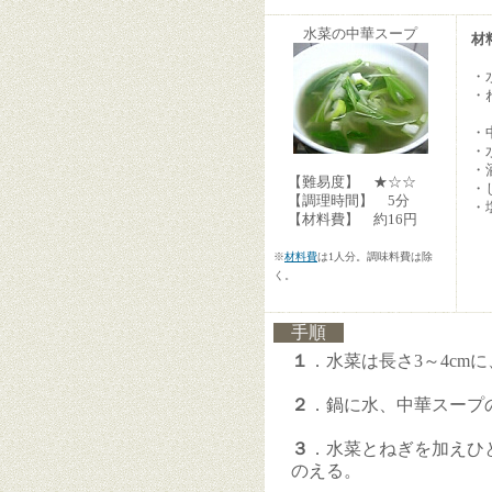
水菜の中華スープ
材
・
・
・
・
・
【難易度】 ★☆☆
・
【調理時間】 5分
・
【材料費】 約16円
※
材料費
は1人分。調味料費は除
く。
手順
１
．水菜は長さ3～4cm
２
．鍋に水、中華スープ
３
．水菜とねぎを加えひ
のえる。