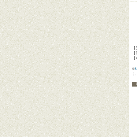
【
【
【
※
く