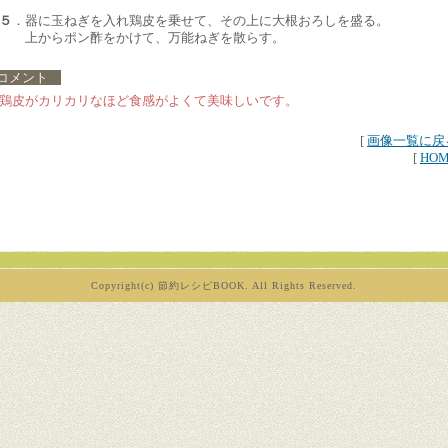
５
．器に玉ねぎを入れ鶏皮を乗せて、その上に大根おろしを盛る。
上からポン酢をかけて、万能ねぎを散らす。
コメント
鶏皮がカリカリなほど食感がよくて美味しいです。
[
画像一覧に戻
[
HO
Copyright(c) 節約レシピBOOK. All Rights Reserved.