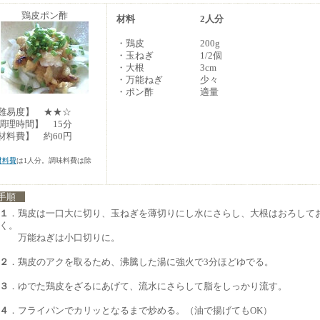
鶏皮ポン酢
材料
2人分
・鶏皮
200g
・玉ねぎ
1/2個
・大根
3cm
・万能ねぎ
少々
・ポン酢
適量
難易度】 ★★☆
調理時間】 15分
材料費】 約60円
材料費
は1人分。調味料費は除
。
手順
１
．鶏皮は一口大に切り、玉ねぎを薄切りにし水にさらし、大根はおろして
く。
万能ねぎは小口切りに。
２
．鶏皮のアクを取るため、沸騰した湯に強火で3分ほどゆでる。
３
．ゆでた鶏皮をざるにあげて、流水にさらして脂をしっかり流す。
４
．フライパンでカリッとなるまで炒める。（油で揚げてもOK）