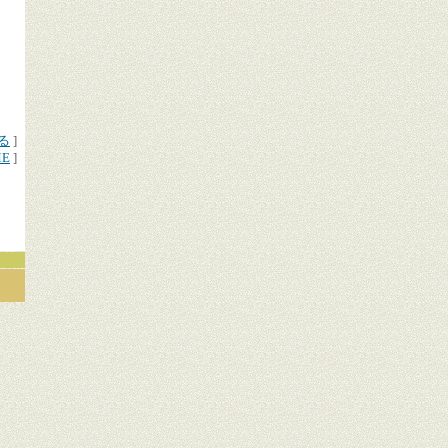
る
]
ME
]