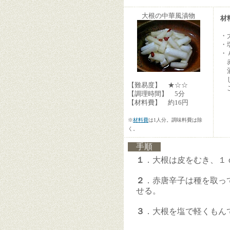
大根の中華風漬物
材
・
・
・
赤
し
【難易度】 ★☆☆
ご
【調理時間】 5分
【材料費】 約16円
※
材料費
は1人分。調味料費は除
く。
手順
１
．大根は皮をむき、１
２
．赤唐辛子は種を取っ
せる。
３
．大根を塩で軽くもん