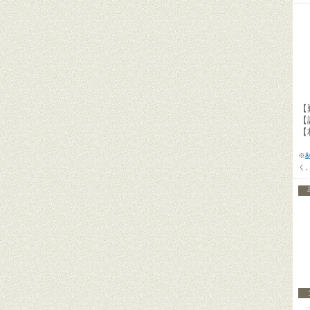
【
【
【
※
く