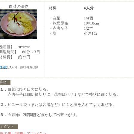
白菜の漬物
材料
4人分
・白菜
1/4個
・乾燥昆布
10×10cm
・赤唐辛子
1/2本
・塩
小さじ2
難易度】 ★☆☆
調理時間】 60分～3日
材料費】 約25円
材料費
は1人分。調味料費は除
。
手順
１
．白菜はひと口大に切る。
赤唐辛子は細い輪切りに、昆布はハサミなどで棒状に細く切る。
２
．ビニール袋（または容器など）に１と塩を入れてよく混ぜる。
３
．冷蔵庫に2時間ほど寝かして出来上がり。
コメント
塩の量は調整してください。