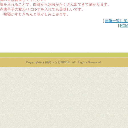
塩を入れることで、白菜から水分がたくさん出てきて漬かります。
赤唐辛子の変わりにゆずを入れても美味しいです。
一晩寝かすときちんと味がしみこみます。
[
画像一覧に戻
[
HO
Copyright(c) 節約レシピBOOK. All Rights Reserved.