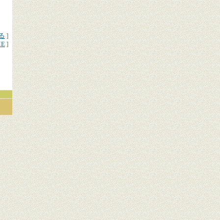
る
]
ME
]