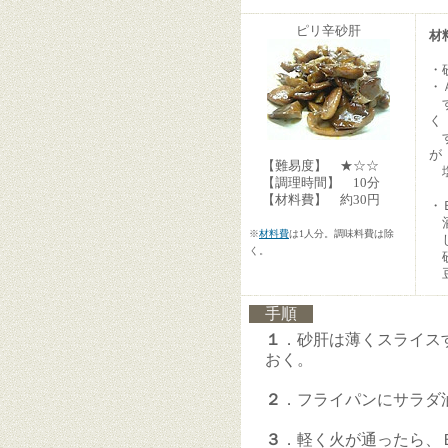
ピリ辛砂肝
材
・
・
す
く
す
が
【難易度】 ★☆☆
塩
【調理時間】 10分
【材料費】 約30円
・
※
材料費
は1人分。調味料費は除
し
く。
豆
手順
１
．砂肝は薄くスライス
おく。
２
．フライパンにサラダ
３
．軽く火が通ったら、