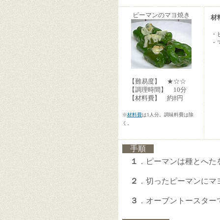
ピーマンのマヨ焼き
材
・
・
【難易度】 ★☆☆
【調理時間】 10分
【材料費】 約8円
※
材料費
は1人分。調味料費は除
く。
手順
１
．ピーマンは種とへたを
２
．切ったピーマンにマ
３
．オーブントースターで