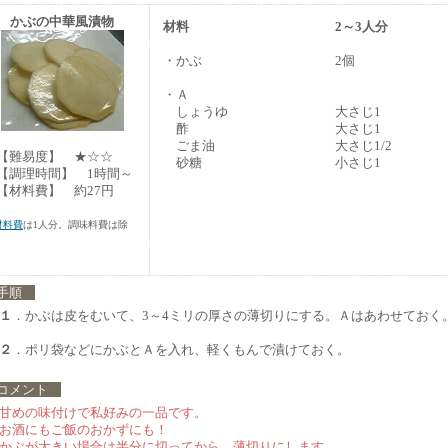
かぶの中華風漬物
材料
2～3人分
・かぶ
2個
・Ａ
しょうゆ
大さじ1
酢
大さじ1
ごま油
大さじ1/2
難易度】 ★☆☆
砂糖
小さじ1
調理時間】 1時間～
材料費】 約27円
材料費
は1人分。調味料費は除
。
手順
１
．かぶは皮をむいて、3～4ミリの厚さの薄切りにする。Ａはあわせておく
２
．ポリ袋などにかぶとＡを入れ、軽くもんで漬けておく。
コメント
甘めの味付けで私好みの一品です。
お酒にもご飯のおかずにも！
かぶが大きい場合は半分に切ってから、薄切りにします。