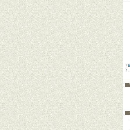
【
【
【
※
く