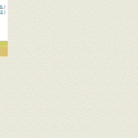
る
]
ME
]