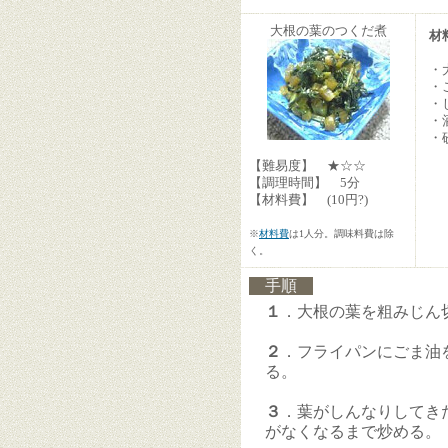
大根の葉のつくだ煮
材
・
・
・
・
・
【難易度】 ★☆☆
【調理時間】 5分
【材料費】 (10円?)
※
材料費
は1人分。調味料費は除
く。
手順
１
．大根の葉を粗みじん
２
．フライパンにごま油
る。
３
．葉がしんなりしてき
がなくなるまで炒める。