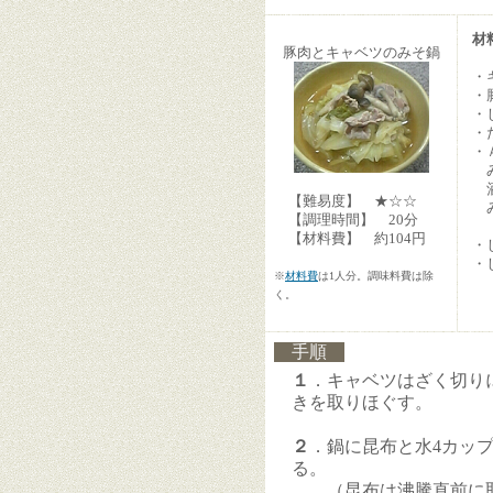
材
豚肉とキャベツのみそ鍋
・
・
・
・
・
【難易度】 ★☆☆
み
【調理時間】 20分
【材料費】 約104円
・
・
※
材料費
は1人分。調味料費は除
く。
手順
１
．キャベツはざく切り
きを取りほぐす。
２
．鍋に昆布と水4カップ
る。
（昆布は沸騰直前に取