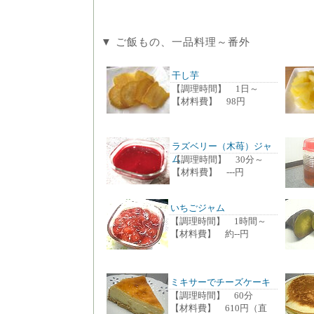
▼ ご飯もの、一品料理～番外
干し芋
【調理時間】 1日～
【材料費】 98円
ラズベリー（木苺）ジャ
ム
【調理時間】 30分～
【材料費】 ---円
いちごジャム
【調理時間】 1時間～
【材料費】 約--円
ミキサーでチーズケーキ
【調理時間】 60分
【材料費】 610円（直