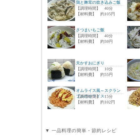
鶏と舞茸の炊き込みご飯
【調理時間】 40分
【材料費】 約105円
さつまいもご飯
【調理時間】 40分
【材料費】 約59円
天かすおにぎり
【調理時間】 10分
【材料費】 約55円
オムライス風～スクラン
ブルのせライス
【調理時間】 15分
【材料費】 約102円
▼ 一品料理の簡単・節約レシピ