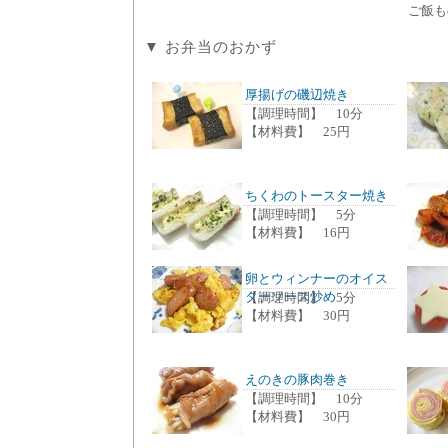
ご飯も
▼ お弁当のおかず
厚揚げの磯辺焼き
【調理時間】 10分
【材料費】 25円
ちくわのトースター焼き
【調理時間】 5分
【材料費】 16円
卵とウィンナーのオイス
ターソース炒め
【調理時間】 5分
【材料費】 30円
えのきの豚肉巻き
【調理時間】 10分
【材料費】 30円