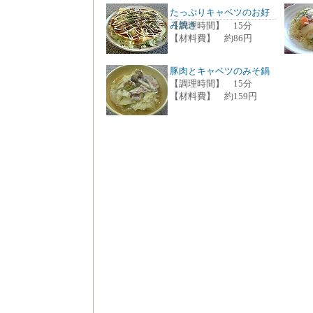
たっぷりキャベツのお好
み焼き
【調理時間】 15分
【材料費】 約86円
豚肉とキャベツのみそ鍋
【調理時間】 15分
【材料費】 約159円