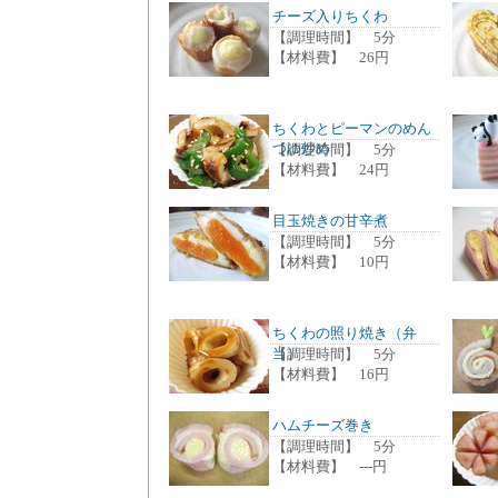
チーズ入りちくわ
【調理時間】 5分
【材料費】 26円
ちくわとピーマンのめん
つゆ炒め
【調理時間】 5分
【材料費】 24円
目玉焼きの甘辛煮
【調理時間】 5分
【材料費】 10円
ちくわの照り焼き（弁
当）
【調理時間】 5分
【材料費】 16円
ハムチーズ巻き
【調理時間】 5分
【材料費】 ---円