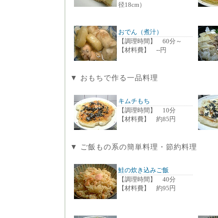
径18cm）
おでん（煮汁）
【調理時間】 60分～
【材料費】 --円
▼ おもちで作る一品料理
キムチもち
【調理時間】 10分
【材料費】 約85円
▼ ご飯もの系の簡単料理・節約料理
鮭の炊き込みご飯
【調理時間】 40分
【材料費】 約95円