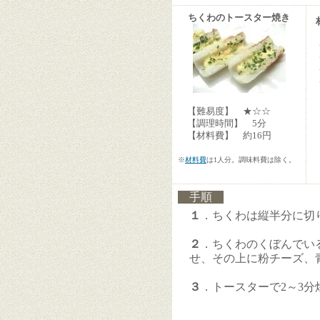
ちくわのトースター焼き
【難易度】 ★☆☆
【調理時間】 5分
【材料費】 約16円
※
材料費
は1人分。調味料費は除く。
手順
１
．ちくわは縦半分に切
２
．ちくわのくぼんでい
せ、その上に粉チーズ、
３
．トースターで2～3