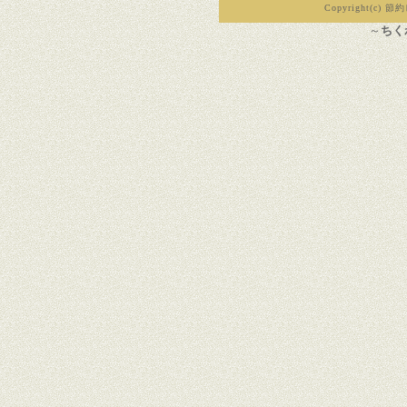
Copyright(c) 節約
～
ちく