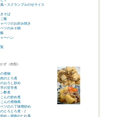
ス風～スクランブルのせライス
焼きそば
もご飯
キャベツのお好み焼き
ャベツのみそ鍋
ご飯
チャーハン
一覧
かず（肉類）
肉の煮物
き肉のとろ煮
すのおろし炒め
里芋の甘辛煮
ポン酢煮
んこんの炒め煮
んこんの煮物風
ャベツの八丁味噌炒め
のとろとろ煮・2
辛炒め～焼肉のたれ風