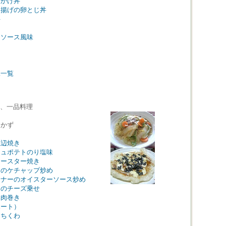
んかけ丼
油揚げの卵とじ丼
丼
～ソース風味
像一覧
、一品料理
おかず
磯辺焼き
シュポテトのり塩味
トースター焼き
ーのケチャップ炒め
ンナーのオイスターソース炒め
トのチーズ乗せ
豚肉巻き
ハート）
りちくわ
き