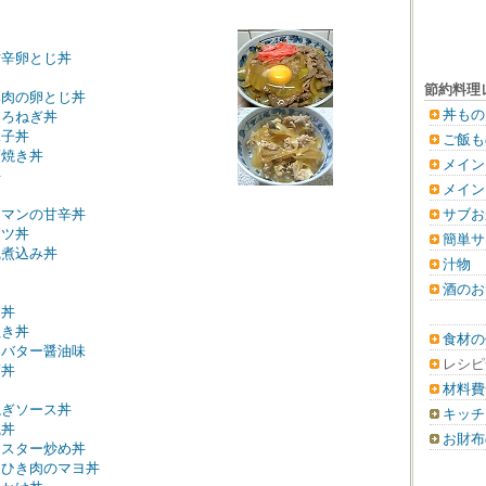
甘辛卵とじ丼
節約料理
豚肉の卵とじ丼
丼もの
とろねぎ丼
親子丼
ご飯も
蒲焼き丼
メイン
丼
メイン
ーマンの甘辛丼
サブお
カツ丼
簡単サ
風煮込み丼
汁物
酒のお
す丼
ぬき丼
食材の
～バター醤油味
レシピ
腐丼
材料費
ねぎソース丼
キッチ
風丼
お財布
イスター炒め丼
とひき肉のマヨ丼