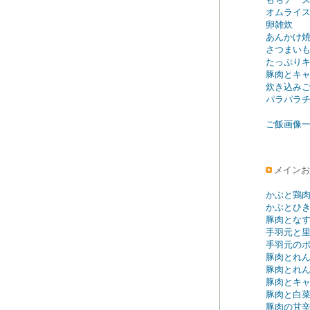
オムライ
卵雑炊
あんかけ
さつまい
たっぷり
豚肉とキ
炊き込み
パラパラ
ご飯画像
メインお
かぶと鶏
かぶとひ
豚肉とな
手羽元と
手羽元の
豚肉とれ
豚肉とれ
豚肉とキ
豚肉と白菜
豚肉の甘