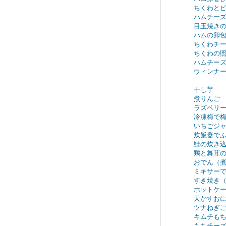
ちくわと
ハムチー
目玉焼き
ハムの卵
ちくわチ
ちくわの
ハムチー
ウィンナ
干し芋
煮りんご
ラズベリ
冷凍梅で
いちごジ
炊飯器で
鮭の炊き
鶏と舞茸
おでん（
ミキサー
すき焼き
ホットケ
天かすお
ツナねぎ
キムチも
もちチー