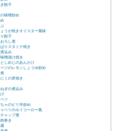
焼き餃子
すの味噌炒め
炒め
ゃぶ
しょうが焼きオイスター風味
ぷり餃子
根おろし煮
っぱりスタミナ焼き
風煮込み
の味噌漬け焼き
菜としめじのあんかけ
ャベツのレモンしょうゆ炒め
め煮
んにくの芽焼き
玉ねぎの煮込み
揚げ
ャベツ
ぼちゃのピリ辛炒め
キャベツのホイコーロー風
ケチャップ煮
豚肉巻き
豆腐
リ辛煮