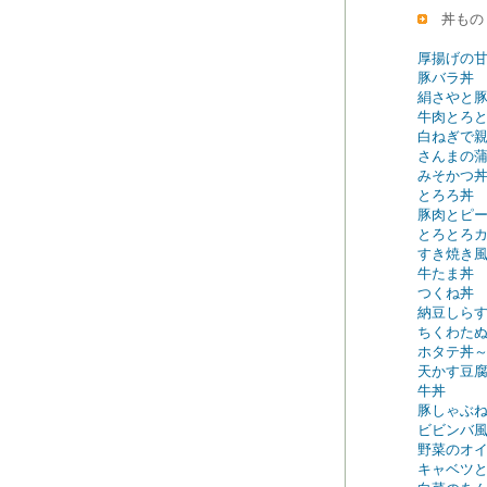
丼もの
厚揚げの
豚バラ丼
絹さやと
牛肉とろ
白ねぎで
さんまの
みそかつ
とろろ丼
豚肉とピ
とろとろ
すき焼き
牛たま丼
つくね丼
納豆しら
ちくわた
ホタテ丼
天かす豆
牛丼
豚しゃぶ
ビビンバ
野菜のオ
キャベツ