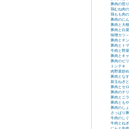
豚肉の照
鶏むね肉
鶏もも肉
豚肉のに
豚肉と大
豚肉と白
味噌カツ
豚肉とチ
豚肉とト
牛肉と野
豚肉とキ
豚肉のピ
トンテキ
肉野菜炒
豚肉とな
新玉ねぎ
豚肉とセ
豚肉のチ
豚肉とニ
豚肉とも
豚肉のし
さっぱり
牛肉のし
牛肉とね
にらと牛