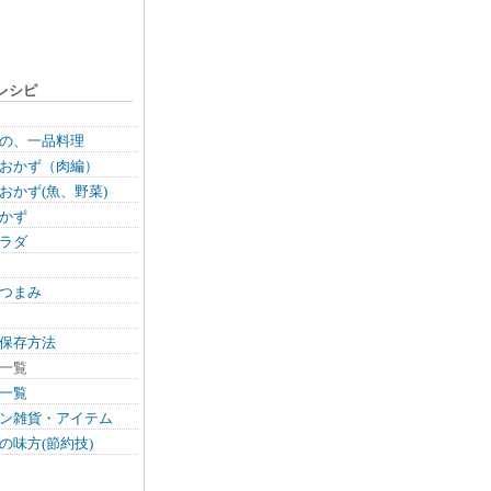
レシピ
の、一品料理
おかず（肉編）
おかず(魚、野菜)
かず
ラダ
つまみ
保存方法
一覧
一覧
ン雑貨・アイテム
の味方(節約技)