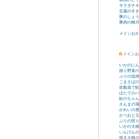
サラダチ
豆腐のす
豚のしょ
豚肉の柳
メインお
メインお
いかのに
残り野菜
ぶりの塩
ごまさば
炊飯器で
ほたての
鮭のちゃ
さんまの
かれいの
かつおと
ぶりの照
いかの大
いんげん
焼き大根