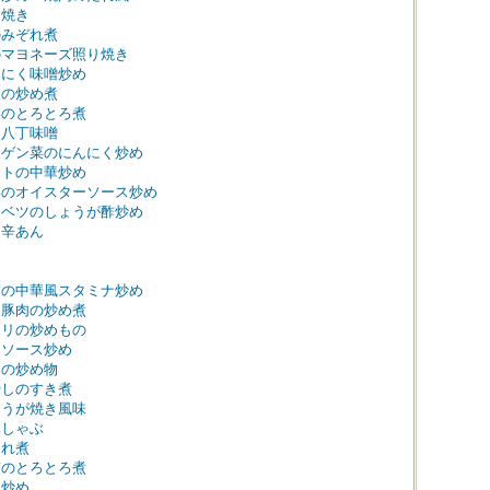
り焼き
のみぞれ煮
のマヨネーズ照り焼き
んにく味噌炒め
根の炒め煮
菜のとろとろ煮
～八丁味噌
ンゲン菜のにんにく炒め
マトの中華炒め
菜のオイスターソース炒め
ャベツのしょうが酢炒め
リ辛あん
め
すの中華風スタミナ炒め
と豚肉の炒め煮
ロリの炒めもの
リソース炒め
ラの炒め物
やしのすき煮
ょうが焼き風味
豚しゃぶ
ぐれ煮
ぎのとろとろ煮
肉炒め