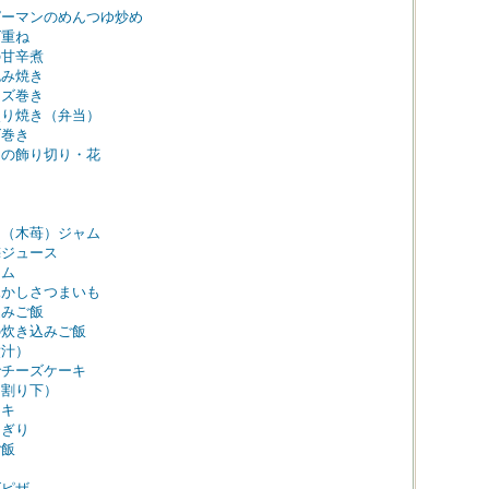
ピーマンのめんつゆ炒め
ズ重ね
の甘辛煮
包み焼き
ーズ巻き
照り焼き（弁当）
ズ巻き
ーの飾り切り・花
ー（木苺）ジャム
梅ジュース
ャム
ふかしさつまいも
込みご飯
の炊き込みご飯
煮汁）
でチーズケーキ
（割り下）
ーキ
にぎり
ご飯
ち
ズピザ