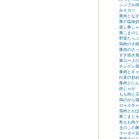
シンプル
みそカツ
豚肉とな
豚の塩味
蒸し豚し
豚こまの
野菜たっ
鶏肉の大
豚肉のさ
すき焼き
豚ロース
チンゲン
豚肉とキ
白菜の炒
豚肉とに
肉じゃが
もも肉と
鶏のから
ロールキ
鶏肉とか
豚こまと
鳥もも肉
きのこの
マーボー
豚肉のピ