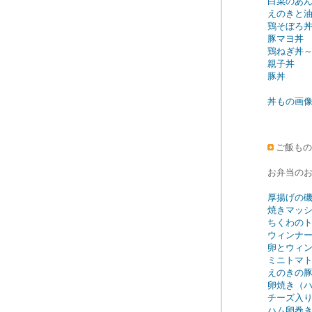
白菜のあ
えのきと
鶏そぼろ
豚マヨ丼
鶏ねぎ丼
親子丼
豚丼
丼もの画
ご飯もの
お弁当の
厚揚げの
焼きマッ
ちくわの
ウィンナ
卵とウィ
ミニトマ
えのきの
卵焼き（
チーズ入
ハム卵巻