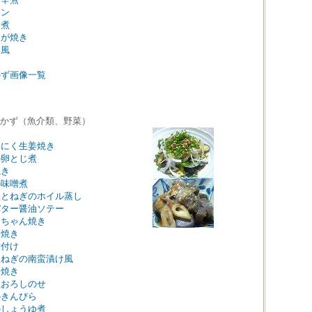
キン
き煮
うが焼き
川風
かず画像一覧
かず（魚介類、野菜）
んにく生姜焼き
の卵とじ煮
焼き
の味噌煮
鮭とねぎのホイル蒸し
バター醤油ソテー
んちゃん焼き
蒲焼き
煮付け
玉ねぎの南蛮漬け風
り焼き
根おろしのせ
のきんぴら
のしょうゆ煮